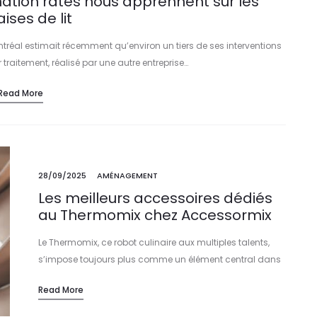
nation ratés nous apprennent sur les
ises de lit
ntréal estimait récemment qu’environ un tiers de ses interventions
raitement, réalisé par une autre entreprise…
Read More
28/09/2025
AMÉNAGEMENT
Les meilleurs accessoires dédiés
au Thermomix chez Accessormix
Le Thermomix, ce robot culinaire aux multiples talents,
s’impose toujours plus comme un élément central dans
les cuisines modernes. En 2025, sa polyvalence et son
Read More
intelligence technologique séduisent un nombre…