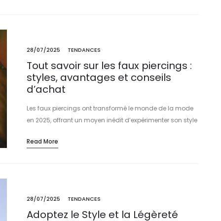
28/07/2025
TENDANCES
Tout savoir sur les faux piercings :
styles, avantages et conseils
d’achat
Les faux piercings ont transformé le monde de la mode
en 2025, offrant un moyen inédit d’expérimenter son style
sans douleur ni engagement permanent. Véritable
Read More
tendance, ils séduisent par leur…
28/07/2025
TENDANCES
Adoptez le Style et la Légèreté