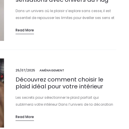
Dans un univers où le plaisir s’explore sans cesse, il est
essentiel de repousser les limites pour éveiller ses sens et
vivre des expériences inédites. Univers du Plug offre cette…
Read More
25/07/2025
AMÉNAGEMENT
Découvrez comment choisir le
plaid idéal pour votre intérieur
Les secrets pour sélectionner le plaid parfait qui
sublimera votre intérieur Dans l’univers de la décoration
intérieure, chaque détail compte. Le choix du plaid ne se
Read More
limite pas à une…