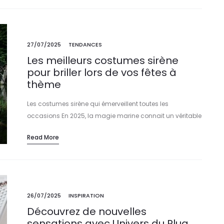
27/07/2025
TENDANCES
Les meilleurs costumes sirène
pour briller lors de vos fêtes à
thème
Les costumes sirène qui émerveillent toutes les
occasions En 2025, la magie marine connait un véritable
renouveau grâce à l’élégance et à l’innovation des
Read More
costumes sirène. Que ce soit pour…
26/07/2025
INSPIRATION
Découvrez de nouvelles
sensations avec Univers du Plug