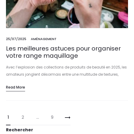
25/07/2025
AMÉNAGEMENT
Les meilleures astuces pour organiser
votre range maquillage
Avec l’explosion des collections de produits de beauté en 2025, les
amateurs jonglent désormais entre une multitude de textures,
couleurs et formats. Entre palettes sophistiquées chez Sephora,
Read More
rouges à lèvres…
Pagination
1
2
…
9
des
Rechercher