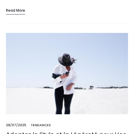
engagement permanent. Véritable tendance, ils séduisent par
Read More
leur…
28/07/2025
TENDANCES