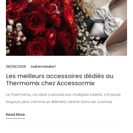
28/09/2025
AMÉNAGEMENT
Les meilleurs accessoires dédiés au
Thermomix chez Accessormix
Le Thermomix, ce robot culinaire aux multiples talents, s’impose
toujours plus comme un élément central dans les cuisines
modernes. En 2025, sa polyvalence et son intelligence
Read More
technologique séduisent un nombre…