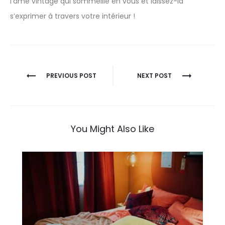
l’âme vintage qui sommeille en vous et laissez-la
s’exprimer à travers votre intérieur !
Navigation
PREVIOUS POST
NEXT POST
de
l’article
You Might Also Like