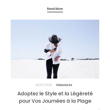
douleur ni engagement permanent. Véritable tendance, ils
Read More
séduisent par leur…
28/07/2025
TENDANCES
Adoptez le Style et la Légèreté
pour Vos Journées à la Plage