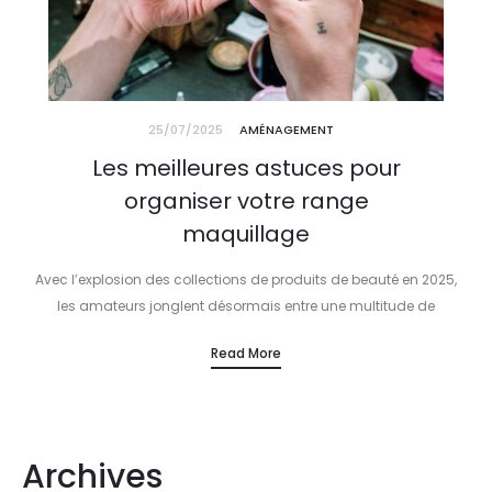
25/07/2025
AMÉNAGEMENT
Les meilleures astuces pour
organiser votre range
maquillage
Avec l’explosion des collections de produits de beauté en 2025,
les amateurs jonglent désormais entre une multitude de
textures, couleurs et formats. Entre palettes sophistiquées chez
Read More
Sephora, rouges à lèvres…
Archives