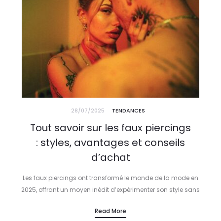
28/07/2025
TENDANCES
Tout savoir sur les faux piercings
: styles, avantages et conseils
d’achat
Les faux piercings ont transformé le monde de la mode en
2025, offrant un moyen inédit d’expérimenter son style sans
douleur ni engagement permanent. Véritable tendance, ils
Read More
séduisent par leur…