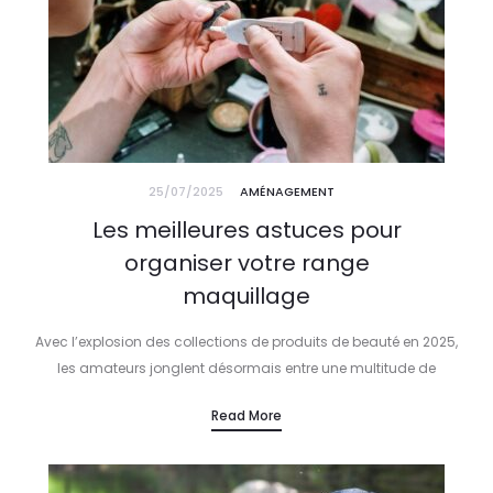
25/07/2025
AMÉNAGEMENT
Les meilleures astuces pour
organiser votre range
maquillage
Avec l’explosion des collections de produits de beauté en 2025,
les amateurs jonglent désormais entre une multitude de
textures, couleurs et formats. Entre palettes sophistiquées chez
Read More
Sephora, rouges à lèvres…