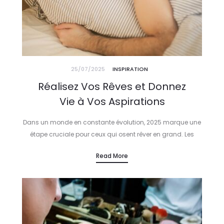
25/07/2025
INSPIRATION
Réalisez Vos Rêves et Donnez
Vie à Vos Aspirations
Dans un monde en constante évolution, 2025 marque une
étape cruciale pour ceux qui osent rêver en grand. Les
Créateurs de Destin, Rêveurs Éveillés et Visionnaires Inspirants
Read More
ne se contentent…