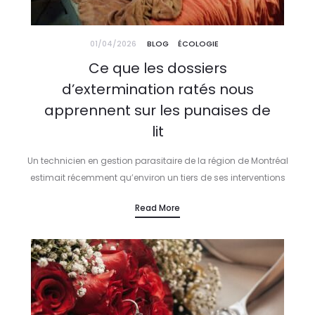
01/04/2026
BLOG
ÉCOLOGIE
Ce que les dossiers
d’extermination ratés nous
apprennent sur les punaises de
lit
Un technicien en gestion parasitaire de la région de Montréal
estimait récemment qu’environ un tiers de ses interventions
concernent des cas où un premier traitement, réalisé par une
Read More
autre entreprise…