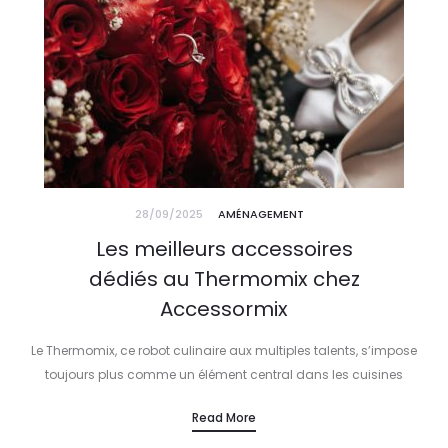
28/09/2025
AMÉNAGEMENT
Les meilleurs accessoires
dédiés au Thermomix chez
Accessormix
Le Thermomix, ce robot culinaire aux multiples talents, s’impose
toujours plus comme un élément central dans les cuisines
modernes. En 2025, sa polyvalence et son intelligence
Read More
technologique séduisent un nombre…