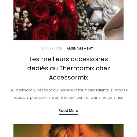
28/09/2025
AMÉNAGEMENT
Les meilleurs accessoires
dédiés au Thermomix chez
Accessormix
Le Thermomix, ce robot culinaire aux multiples talents, s’impose
toujours plus comme un élément central dans les cuisines
modernes. En 2025, sa polyvalence et son intelligence
Read More
technologique séduisent un nombre…