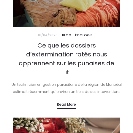
01/04/2026
BLOG
ÉCOLOGIE
Ce que les dossiers
d’extermination ratés nous
apprennent sur les punaises de
lit
Un technicien en gestion parasitaire de la région de Montréal
estimait récemment qu’environ un tiers de ses interventions
concernent des cas où un premier traitement, réalisé par une
Read More
autre entreprise…