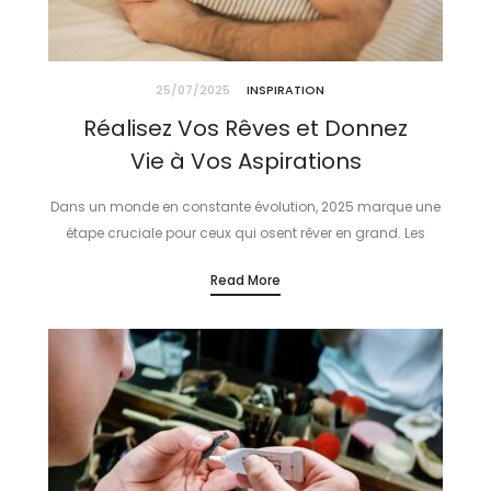
25/07/2025
INSPIRATION
Réalisez Vos Rêves et Donnez
Vie à Vos Aspirations
Dans un monde en constante évolution, 2025 marque une
étape cruciale pour ceux qui osent rêver en grand. Les
Créateurs de Destin, Rêveurs Éveillés et Visionnaires Inspirants
Read More
ne se contentent…