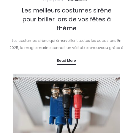
27/07/2025
TENDANCES
Les meilleurs costumes sirène
pour briller lors de vos fêtes à
thème
Les costumes sirène qui émerveillent toutes les occasions En
2025, la magie marine connait un véritable renouveau grâce à
l’élégance et à l’innovation des costumes sirène. Que ce soit
Read More
pour…