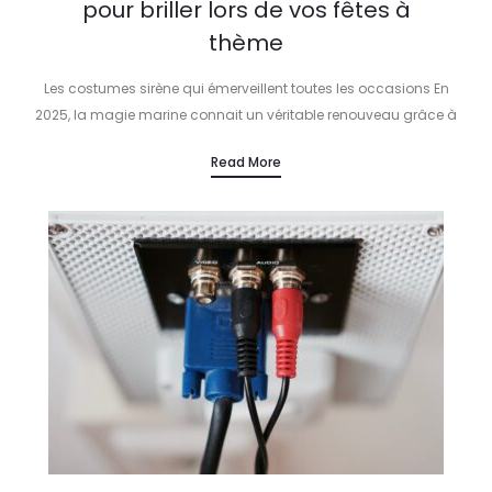
pour briller lors de vos fêtes à
thème
Les costumes sirène qui émerveillent toutes les occasions En
2025, la magie marine connait un véritable renouveau grâce à
l’élégance et à l’innovation des costumes sirène. Que ce soit
Read More
pour…