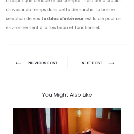
à l’esprit que chaque choix compte ; il est donc crucial
d’investir du temps dans cette démarche. La bonne
sélection de vos
textiles d’intérieur
est la clé pour un
environnement à la fois beau et fonctionnel.
Navigation
PREVIOUS POST
NEXT POST
de
l’article
You Might Also Like