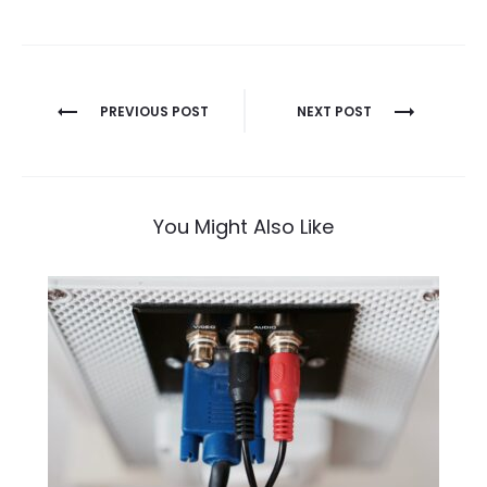
Navigation
PREVIOUS POST
NEXT POST
de
l’article
You Might Also Like